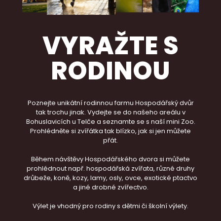
VYRAŽTE S
RODINOU
Poznejte unikátní rodinnou farmu Hospodářský dvůr
tak trochu jinak. Vydejte se do našeho areálu v
Bohuslavicích u Telče a seznamte se s naší mini Zoo.
Prohlédněte si zvířátka tak blízko, jak si jen můžete
přát.
Během návštěvy Hospodářského dvora si můžete
prohlédnout např. hospodářská zvířata, různé druhy
drůbeže, koně, kozy, lamy, osly, ovce, exotické ptactvo
a jiné drobné zvířectvo.
Výlet je vhodný pro rodiny s dětmi či školní výlety.